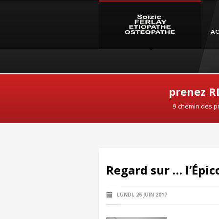
AC
prenez RD
9 chemin des p
Regard sur … l’Épic
LUNDI, 26 JUIN 2017