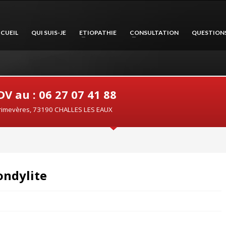
CUEIL
QUI SUIS-JE
ETIOPATHIE
CONSULTATION
QUESTION
V au : 06 27 07 41 88
rimevères, 73190 CHALLES LES EAUX
ondylite