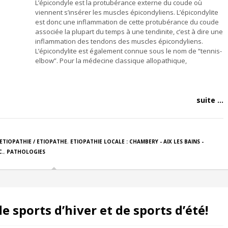
L’épicondyle est la protubérance externe du coude où
viennent s’insérer les muscles épicondyliens. L’épicondylite
est donc une inflammation de cette protubérance du coude
associée la plupart du temps à une tendinite, c’est à dire une
inflammation des tendons des muscles épicondyliens.
L’épicondylite est également connue sous le nom de “tennis-
elbow”. Pour la médecine classique allopathique,
suite ...
ETIOPATHIE / ETIOPATHE
,
ETIOPATHIE LOCALE : CHAMBERY - AIX LES BAINS -
C.
,
PATHOLOGIES
e sports d’hiver et de sports d’été!