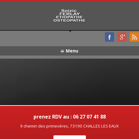
Menu
prenez RDV au : 06 27 07 41 88
9 chemin des primevères, 73190 CHALLES LES EAUX