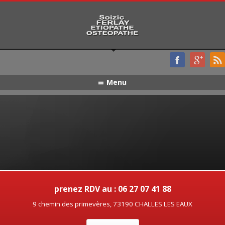
Menu
prenez RDV au : 06 27 07 41 88
9 chemin des primevères, 73190 CHALLES LES EAUX