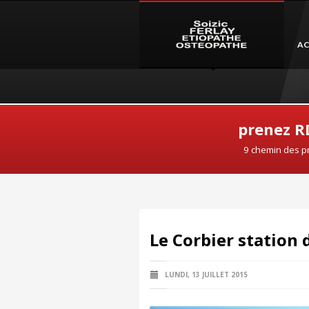
AC
prenez RD
9 chemin des p
Le Corbier station d
LUNDI, 13 JUILLET 2015