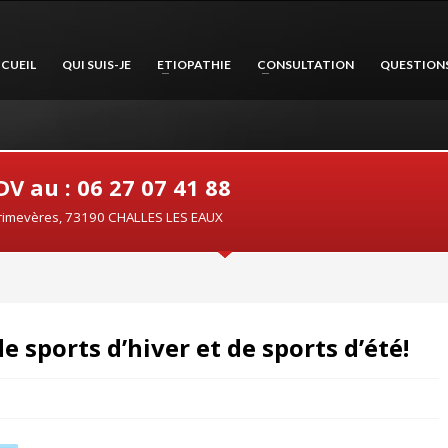
CUEIL
QUI SUIS-JE
ETIOPATHIE
CONSULTATION
QUESTION
V au : 06 27 07 41 88
rimevères, 73190 CHALLES LES EAUX
e sports d’hiver et de sports d’été!