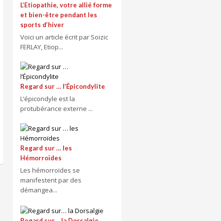
L’Etiopathie, votre allié forme
et bien-être pendant les
sports d’hiver
Voici un article écrit par Soizic
FERLAY, Etiop...
Regard sur … l’Épicondylite
L’épicondyle est la
protubérance externe ...
Regard sur … les
Hémorroïdes
Les hémorroïdes se
manifestent par des
démangea...
Regard sur… la Dorsalgie