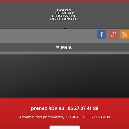
Menu
prenez RDV au : 06 27 07 41 88
9 chemin des primevères, 73190 CHALLES LES EAUX