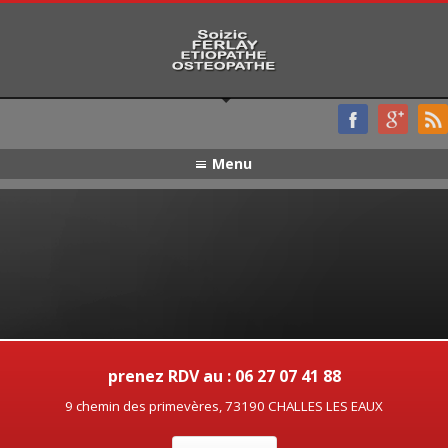
Menu
prenez RDV au : 06 27 07 41 88
9 chemin des primevères, 73190 CHALLES LES EAUX