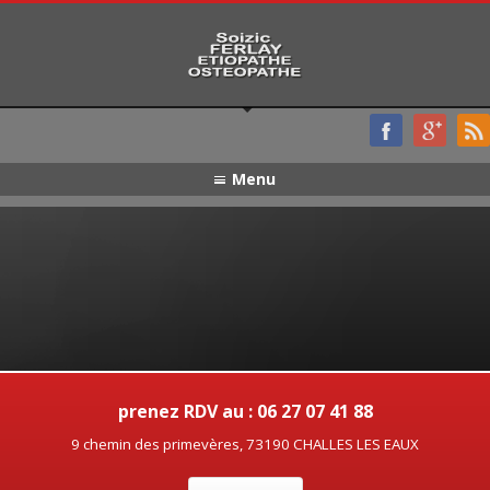
Menu
prenez RDV au : 06 27 07 41 88
9 chemin des primevères, 73190 CHALLES LES EAUX