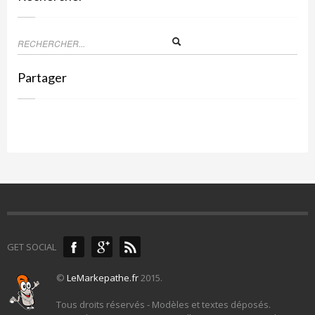
Partager
GET SOCIAL
©
LeMarkepathe.fr
2015.
Tous droits réservés - Modèles et textes déposés.