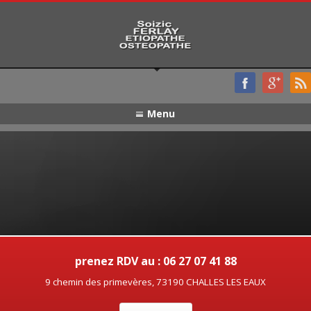
Menu
prenez RDV au : 06 27 07 41 88
9 chemin des primevères, 73190 CHALLES LES EAUX