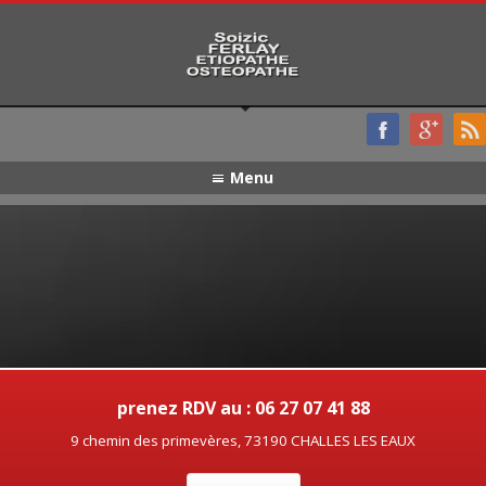
Menu
prenez RDV au : 06 27 07 41 88
9 chemin des primevères, 73190 CHALLES LES EAUX